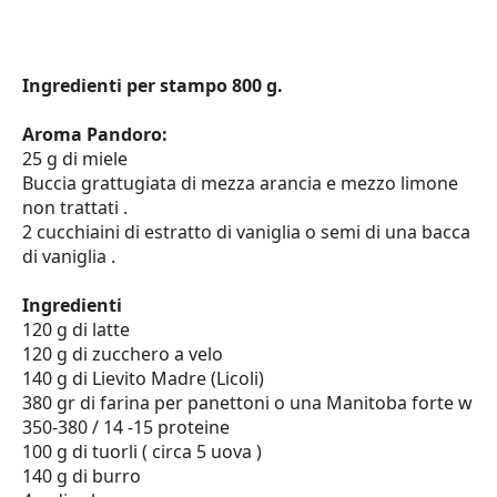
ISCRIVITI
ORA
Ingredienti per stampo 800 g.
Powered
by
follow.it
Aroma Pandoro:
25 g di miele
Buccia grattugiata di mezza arancia e mezzo limone
non trattati .
2 cucchiaini di estratto di vaniglia o semi di una bacca
NAVIGAZIONE
di vaniglia .
Ingredienti
Home
120 g di latte
Page
120 g di zucchero a velo
140 g di Lievito Madre (Licoli)
380 gr di farina per panettoni o una Manitoba forte w
Corsi
350-380 / 14 -15 proteine
Formazione
100 g di tuorli ( circa 5 uova )
140 g di burro