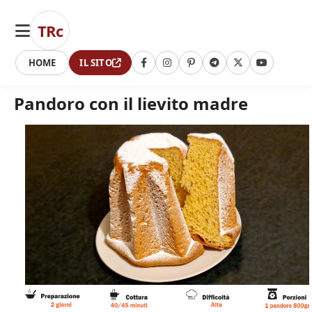
TRc
HOME
IL SITO
Pandoro con il lievito madre
NEWSLETTER
Ricevi
i
nuovi
articoli
direttamente
nella
tua
mail.