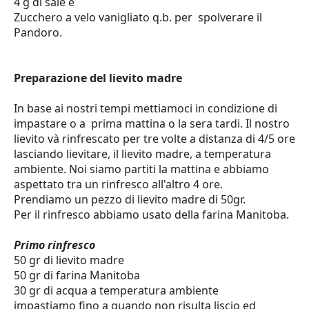
4 g di sale e
Zucchero a velo vanigliato q.b. per spolverare il
INFO
&
Pandoro.
CONTATTI
Preparazione del lievito madre
Chi
Siamo
In base ai nostri tempi mettiamoci in condizione di
/
impastare o a prima mattina o la sera tardi. Il nostro
About
lievito và rinfrescato per tre volte a distanza di 4/5 ore
lasciando lievitare, il lievito madre, a temperatura
ambiente. Noi siamo partiti la mattina e abbiamo
aspettato tra un rinfresco all'altro 4 ore.
Collaborazioni
Prendiamo un pezzo di lievito madre di 50gr.
Per il rinfresco abbiamo usato della farina Manitoba.
Canale
Primo rinfresco
Telegram
50 gr di lievito madre
50 gr di farina Manitoba
30 gr di acqua a temperatura ambiente
impastiamo fino a quando non risulta liscio ed
WEB